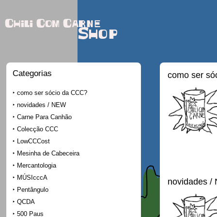
Chili Com Carne
Shop
Categorias
como ser só
como ser sócio da CCC?
novidades / NEW
Carne Para Canhão
Colecção CCC
LowCCCost
Mesinha de Cabeceira
Mercantologia
MÚSIcccA
novidades /
Pentângulo
QCDA
500 Paus