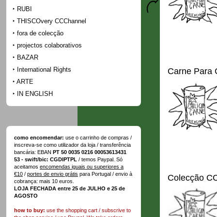
RUBI
THISCOvery CCChannel
fora de colecção
projectos colaborativos
BAZAR
International Rights
Carne Para
ARTE
IN ENGLISH
como encomendar:
use o carrinho de compras /
inscreva-se como utilizador da loja / transferência
bancária: EBAN
PT 50 0035 0216 00053613431
53 - swift/bic: CGDIPTPL
/ temos Paypal. Só
aceitamos
encomendas iguais ou superiores a
€10
/
portes de envio grátis
para Portugal / envio à
Colecção C
cobrança: mais 10 euros.
LOJA FECHADA entre 25 de JULHO e 25 de
AGOSTO
how to buy:
use the shopping cart / subscrive to