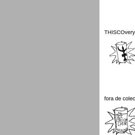
THISCOvery
fora de cole