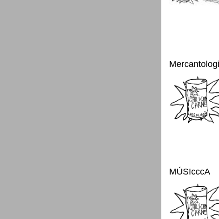
Mercantolog
MÚSIcccA