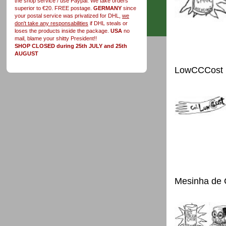
the shop service / use Paypal. We take orders
superior to €20. FREE postage.
GERMANY
since
your postal service was privatized for DHL,
we
don't take any responsabilities
if DHL steals or
loses the products inside the package.
USA
no
mail, blame your shitty President!!
SHOP CLOSED during 25th JULY and 25th
AUGUST
LowCCCost
Mesinha de 