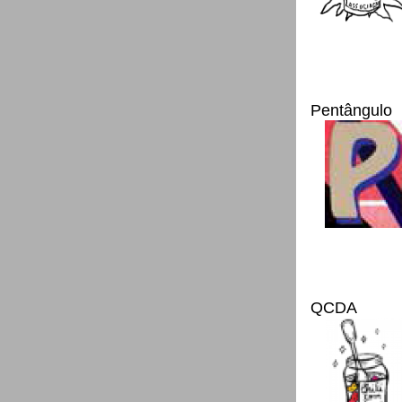
Pentângulo
QCDA