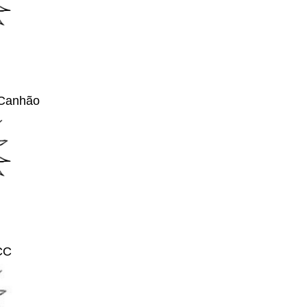
 Canhão
CC