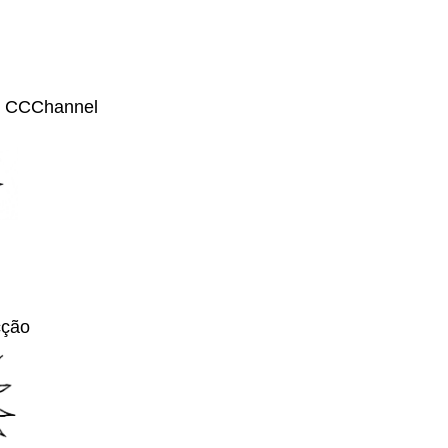
 CCChannel
cção