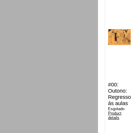
#00:
Outono:
Regresso
às aulas
Esgotado
Product
details