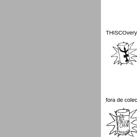
THISCOvery
fora de cole