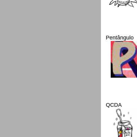
Pentângulo
QCDA