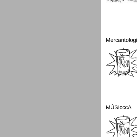
Mercantolog
MÚSIcccA