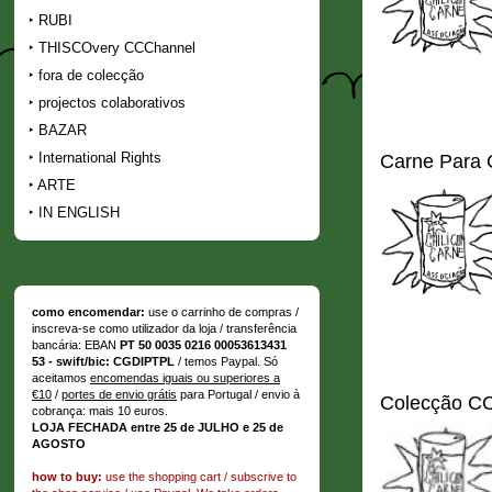
RUBI
THISCOvery CCChannel
fora de colecção
projectos colaborativos
BAZAR
International Rights
Carne Para
ARTE
IN ENGLISH
como encomendar:
use o carrinho de compras /
inscreva-se como utilizador da loja / transferência
bancária: EBAN
PT 50 0035 0216 00053613431
53 - swift/bic: CGDIPTPL
/ temos Paypal. Só
aceitamos
encomendas iguais ou superiores a
€10
/
portes de envio grátis
para Portugal / envio à
Colecção C
cobrança: mais 10 euros.
LOJA FECHADA entre 25 de JULHO e 25 de
AGOSTO
how to buy:
use the shopping cart / subscrive to