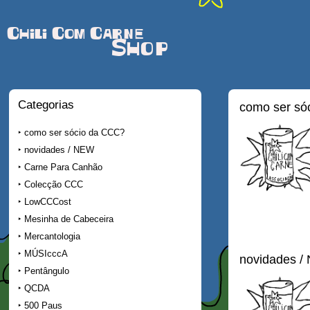
Chili Com Carne
Shop
Categorias
como ser só
como ser sócio da CCC?
novidades / NEW
Carne Para Canhão
Colecção CCC
LowCCCost
Mesinha de Cabeceira
Mercantologia
MÚSIcccA
novidades /
Pentângulo
QCDA
500 Paus