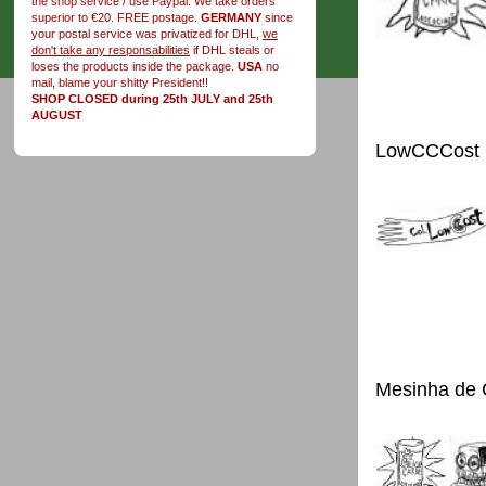
the shop service / use Paypal. We take orders
superior to €20. FREE postage.
GERMANY
since
your postal service was privatized for DHL,
we
don't take any responsabilities
if DHL steals or
loses the products inside the package.
USA
no
mail, blame your shitty President!!
SHOP CLOSED during 25th JULY and 25th
AUGUST
LowCCCost
Mesinha de 