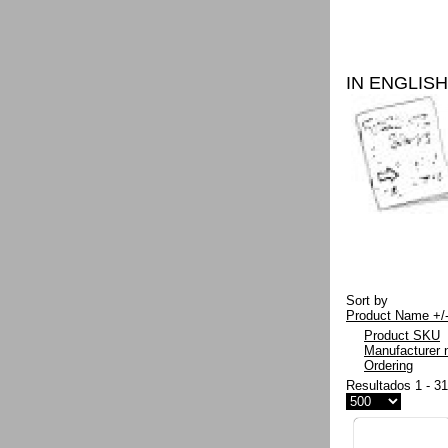
IN ENGLISH
Sort by
Product Name +/
Product SKU
Manufacturer
Ordering
Resultados 1 - 3