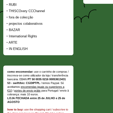
RUBI
THISCOvery CCChannel
fora de colecção
projectos colaborativos
BAZAR
International Rights
ARTE
IN ENGLISH
como encomendar:
use o carrinho de compras /
inscreva-se como utilizador da loja / transferência
bancária: EBAN
PT 50 0035 0216 00053613431
53 - swift/bic: CGDIPTPL
/ temos Paypal. Só
aceitamos
encomendas iguais ou superiores a
€10
/
portes de envio grátis
para Portugal / envio à
cobrança: mais 10 euros.
LOJA FECHADA entre 25 de JULHO e 25 de
AGOSTO
how to buy:
use the shopping cart / subscrive to