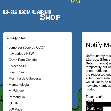
Chili Com Carne
Shop
Categorias
Notify M
como ser sócio da CCC?
novidades / NEW
Unfortunately this
Lúcidos, Sãos e
Carne Para Canhão
Determinados
) i
Colecção CCC
temporarily out of
is not sufficient 
LowCCCost
the requested qua
submit your email
Mesinha de Cabeceira
would like to be n
Mercantologia
new stock arrives 
product.
MÚSIcccA
Thank you!
Pentângulo
Email
QCDA
500 Paus