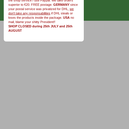
the shop service / use Paypal. We take orders
superior to €20. FREE postage.
GERMANY
since
your postal service was privatized for DHL,
we
don't take any responsabilities
if DHL steals or
loses the products inside the package.
USA
no
mail, blame your shitty President!!
SHOP CLOSED during 25th JULY and 25th
AUGUST